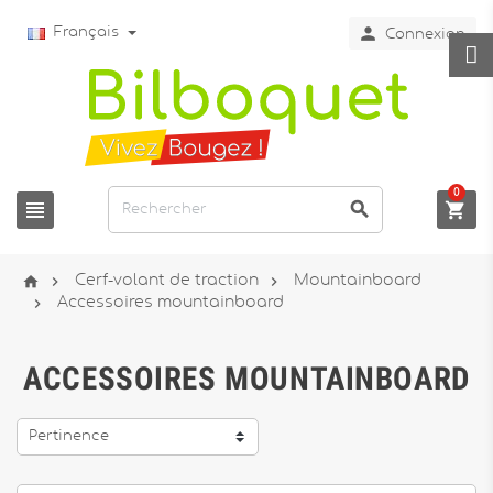

Français
Connexion
0






Cerf-volant de traction
Mountainboard

Accessoires mountainboard
ACCESSOIRES MOUNTAINBOARD
Pertinence