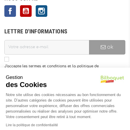
Facebook
YouTube
Instagram
LETTRE D'INFORMATIONS
ok
J'accepte les termes et conditions et la politique de
confidentialité
Gestion
Vous pouvez vous désinscrire à tout moment. Vous trouverez pour
des Cookies
cela nos informations de contact dans les conditions d'utilisation
du site.
Notre site utilise des cookies nécessaires au bon fonctionnement du
site. D’autres catégories de cookies peuvent être utilisées pour
INFORMATIONS
personnaliser votre expérience, diffuser des offres commerciales
personnalisées ou réaliser des analyses pour optimiser notre offre.
Votre consentement peut être retiré à tout moment.
Lire la politique de confidentialité