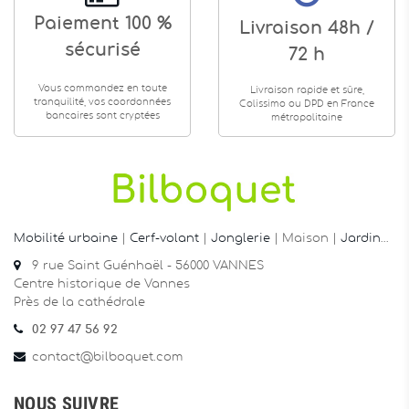
Paiement 100 %
Livraison 48h /
sécurisé
72 h
Vous commandez en toute
Livraison rapide et sûre,
tranquilité, vos coordonnées
Colissimo ou DPD en France
bancaires sont cryptées
métropolitaine
Mobilité urbaine
|
Cerf-volant
|
Jonglerie
| Maison |
Jardin
…
9 rue Saint Guénhaël - 56000 VANNES
Centre historique de Vannes
Près de la cathédrale
02 97 47 56 92
contact@bilboquet.com
NOUS SUIVRE