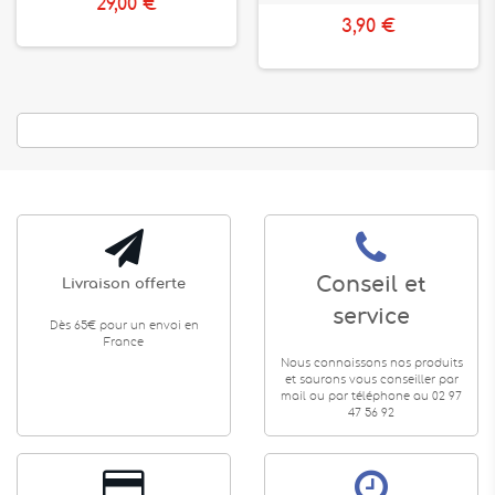
29,00 €
3,90 €
Conseil et
Livraison offerte
service
Dès 65€ pour un envoi en
France
Nous connaissons nos produits
et saurons vous conseiller par
mail ou par téléphone au 02 97
47 56 92