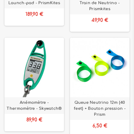
Launch-pad - PrismKites
Train de Neutrino -
Prismkites
189,90 €
49,90 €
Anémomètre -
Queue Neutrino 12m (40
Thermomètre - Skywatch®
feet) + Bouton pression -
Prism
89,90 €
6,50 €