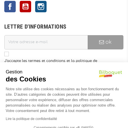
Facebook
YouTube
Instagram
LETTRE D'INFORMATIONS
ok
J'accepte les termes et conditions et la politique de
confidentialité
Gestion
Vous pouvez vous désinscrire à tout moment. Vous trouverez pour
des Cookies
cela nos informations de contact dans les conditions d'utilisation
du site.
Notre site utilise des cookies nécessaires au bon fonctionnement du
site. D’autres catégories de cookies peuvent être utilisées pour
INFORMATIONS
personnaliser votre expérience, diffuser des offres commerciales
personnalisées ou réaliser des analyses pour optimiser notre offre.
Votre consentement peut être retiré à tout moment.
Lire la politique de confidentialité
Consentements certifiés par