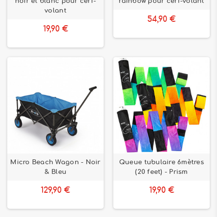
noir et blanc pour cerf-
rainbow pour cerf-volant
volant
54,90 €
19,90 €
Micro Beach Wagon - Noir
Queue tubulaire 6mètres
& Bleu
(20 feet) - Prism
129,90 €
19,90 €