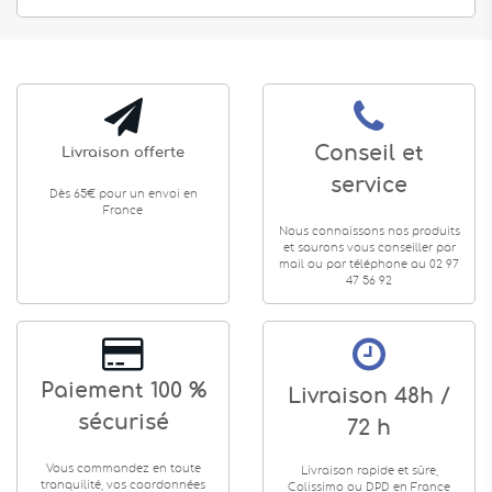
Conseil et
Livraison offerte
service
Dès 65€ pour un envoi en
France
Nous connaissons nos produits
et saurons vous conseiller par
mail ou par téléphone au 02 97
47 56 92
Paiement 100 %
Livraison 48h /
sécurisé
72 h
Vous commandez en toute
Livraison rapide et sûre,
tranquilité, vos coordonnées
Colissimo ou DPD en France