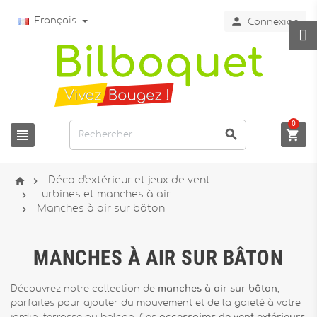

Français
Connexion
0





Déco d'extérieur et jeux de vent

Turbines et manches à air

Manches à air sur bâton
MANCHES À AIR SUR BÂTON
Découvrez notre collection de
manches à air sur bâton
,
parfaites pour ajouter du mouvement et de la gaieté à votre