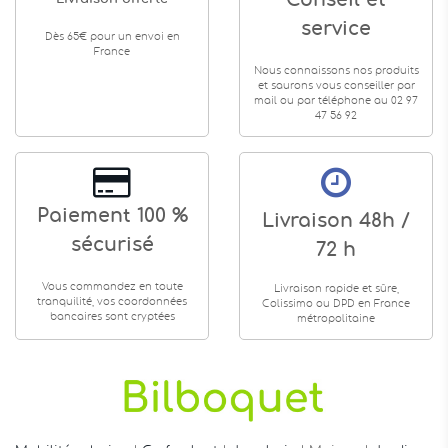
Conseil et
service
Dès 65€ pour un envoi en
France
Nous connaissons nos produits
et saurons vous conseiller par
mail ou par téléphone au 02 97
47 56 92
Paiement 100 %
Livraison 48h /
sécurisé
72 h
Vous commandez en toute
Livraison rapide et sûre,
tranquilité, vos coordonnées
Colissimo ou DPD en France
bancaires sont cryptées
métropolitaine