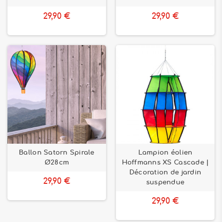
29,90 €
29,90 €
Ballon Satorn Spirale
Lampion éolien
Ø28cm
Hoffmanns XS Cascade |
Décoration de jardin
29,90 €
suspendue
29,90 €