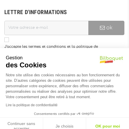
LETTRE D'INFORMATIONS
ok
J'accepte les termes et conditions et la politique de
confidentialité
Gestion
Vous pouvez vous désinscrire à tout moment. Vous trouverez pour
des Cookies
cela nos informations de contact dans les conditions d'utilisation
du site.
Notre site utilise des cookies nécessaires au bon fonctionnement du
site. D’autres catégories de cookies peuvent être utilisées pour
INFORMATIONS
personnaliser votre expérience, diffuser des offres commerciales
personnalisées ou réaliser des analyses pour optimiser notre offre.
Votre consentement peut être retiré à tout moment.
Lire la politique de confidentialité
Consentements certifiés par
Continuer sans
Réalisation du site :
Soledis
Je choisis
OK pour moi
accepter