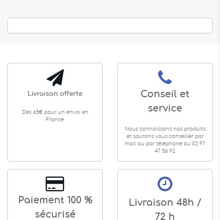
Conseil et
Livraison offerte
service
Dès 65€ pour un envoi en
France
Nous connaissons nos produits
et saurons vous conseiller par
mail ou par téléphone au 02 97
47 56 92
Paiement 100 %
Livraison 48h /
sécurisé
72 h