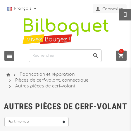

Français
Connexion
0





Fabrication et réparation

Pièces de cerf-volant, connectique

Autres pièces de cerf-volant
AUTRES PIÈCES DE CERF-VOLANT
Pertinence