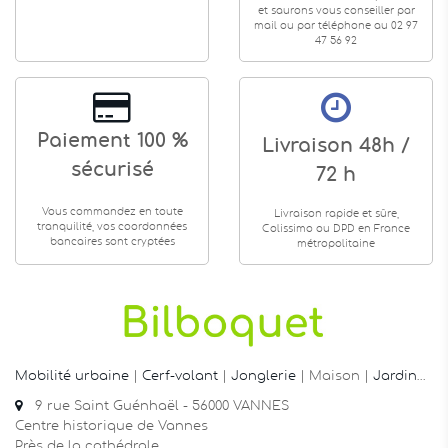
et saurons vous conseiller par
mail ou par téléphone au 02 97
47 56 92
Paiement 100 %
Livraison 48h /
sécurisé
72 h
Vous commandez en toute
Livraison rapide et sûre,
tranquilité, vos coordonnées
Colissimo ou DPD en France
bancaires sont cryptées
métropolitaine
Mobilité urbaine
|
Cerf-volant
|
Jonglerie
| Maison |
Jardin
…
9 rue Saint Guénhaël - 56000 VANNES
Centre historique de Vannes
Près de la cathédrale