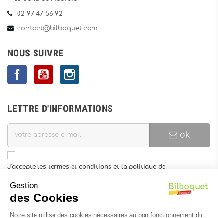
02 97 47 56 92
contact@bilboquet.com
NOUS SUIVRE
Facebook
YouTube
Instagram
LETTRE D'INFORMATIONS
ok
J'accepte les termes et conditions et la politique de
confidentialité
Gestion
Vous pouvez vous désinscrire à tout moment. Vous trouverez pour
des Cookies
cela nos informations de contact dans les conditions d'utilisation
du site.
Notre site utilise des cookies nécessaires au bon fonctionnement du