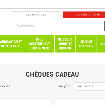
Les marques
Bonnes affaires
DÉCO
GLISSE ET
FABRICATION ET
JEUX DE
D'EXTÉRIEUR ET
MOBILITÉ
JON
RÉPARATION
PLEIN AIR
JEUX DE VENT
URBAINE
CHÈQUES CADEAU
roduits.
Trier par :
Pertinence