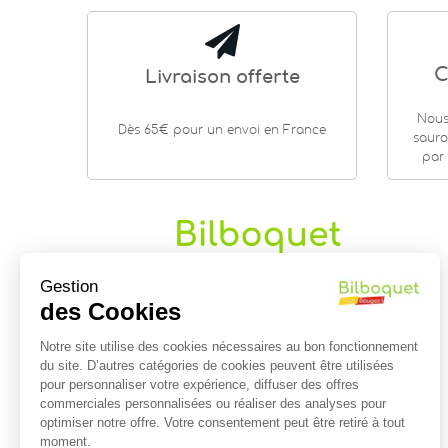
C
Livraison offerte
Nous
Dès 65€ pour un envoi en France
sauro
par 
Gestion
Mobilité urbaine
|
Cerf-volant
|
Jonglerie
|
Maison |
Jardin
…
des Cookies
9 rue Saint Guénhaël - 56000 VANNES
Notre site utilise des cookies nécessaires au bon fonctionnement
Centre historique de Vannes
du site. D’autres catégories de cookies peuvent être utilisées
Près de la cathédrale
pour personnaliser votre expérience, diffuser des offres
commerciales personnalisées ou réaliser des analyses pour
02 97 47 56 92
optimiser notre offre. Votre consentement peut être retiré à tout
contact@bilboquet.com
moment.