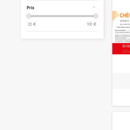
Prix
20
€
100
€