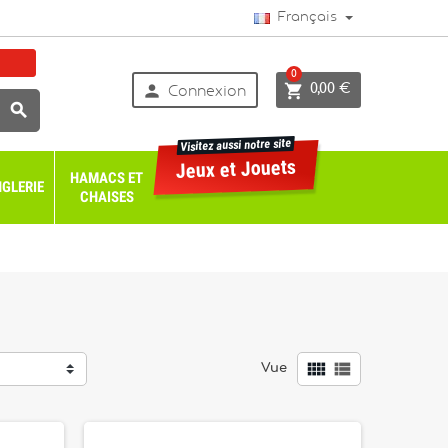
Français
0


0,00 €
Connexion

Visitez aussi notre site
Jeux et Jouets
HAMACS ET
GLERIE
CHAISES


Vue