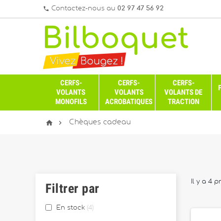
Contactez-nous au
02 97 47 56 92
phone
CERFS-
CERFS-
CERFS-
VOLANTS
VOLANTS
VOLANTS DE
MONOFILS
ACROBATIQUES
TRACTION


Chèques cadeau
Il y a 4 p
Filtrer par
En stock
4