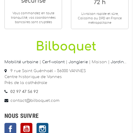
sécurisé
72 h
Vous commandez en toute
Livraison rapide et sûre,
tranquilité, vos coordonnées
Colissimo ou DPD en France
bancaires sont cryptées
métropolitaine
Mobilité urbaine
|
Cerf-volant
|
Jonglerie
| Maison |
Jardin
…
9 rue Saint Guénhaël - 56000 VANNES
Centre historique de Vannes
Près de la cathédrale
02 97 47 56 92
contact@bilboquet.com
NOUS SUIVRE
Facebook
YouTube
Instagram