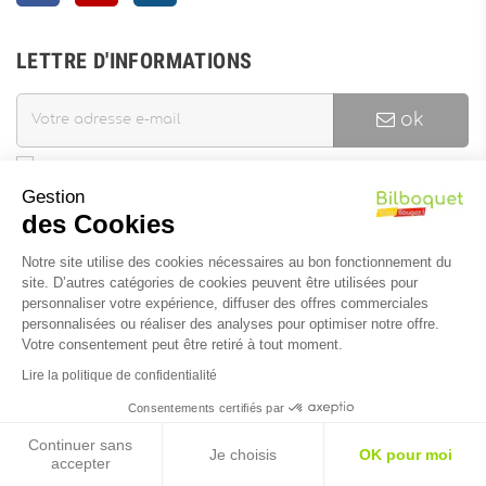
LETTRE D'INFORMATIONS
ok
J'accepte les termes et conditions et la politique de
Gestion
confidentialité
des Cookies
Vous pouvez vous désinscrire à tout moment. Vous trouverez pour
cela nos informations de contact dans les conditions d'utilisation
Notre site utilise des cookies nécessaires au bon fonctionnement du
du site.
site. D’autres catégories de cookies peuvent être utilisées pour
personnaliser votre expérience, diffuser des offres commerciales
personnalisées ou réaliser des analyses pour optimiser notre offre.
INFORMATIONS
Votre consentement peut être retiré à tout moment.
Lire la politique de confidentialité
Consentements certifiés par
Continuer sans
Je choisis
OK pour moi
accepter
Réalisation du site :
Soledis