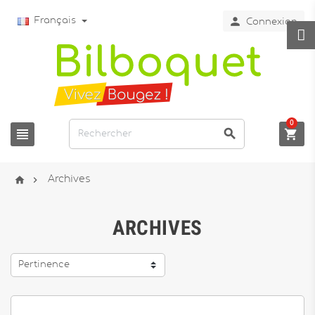

Français
Connexion
0





Archives
ARCHIVES
Pertinence