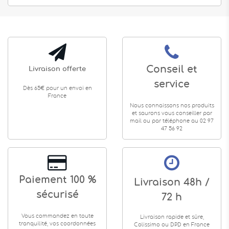
Conseil et
Livraison offerte
service
Dès 65€ pour un envoi en
France
Nous connaissons nos produits
et saurons vous conseiller par
mail ou par téléphone au 02 97
47 56 92
Paiement 100 %
Livraison 48h /
sécurisé
72 h
Vous commandez en toute
Livraison rapide et sûre,
tranquilité, vos coordonnées
Colissimo ou DPD en France