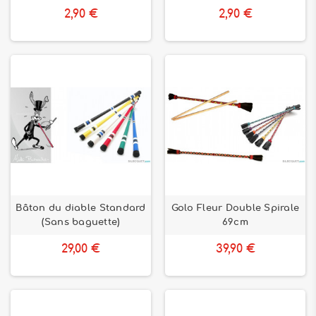
jouets de jonglerie et changez un peu des jouets habituels.
2,90 €
2,90 €
Bâton du diable Standard
Golo Fleur Double Spirale
(Sans baguette)
69cm
29,00 €
39,90 €