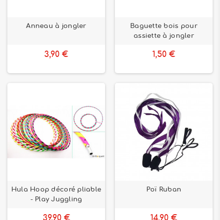
Anneau à jongler
Baguette bois pour
assiette à jongler
3,90 €
1,50 €
Hula Hoop décoré pliable
Poï Ruban
- Play Juggling
39,90 €
14,90 €