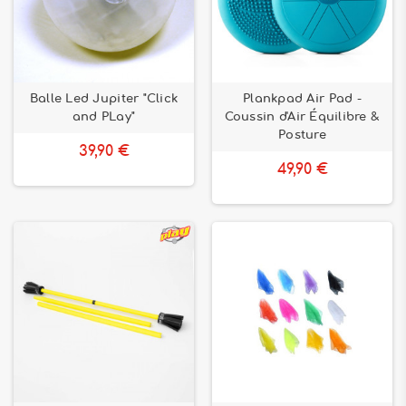
Balle Led Jupiter "Click
Plankpad Air Pad -
and PLay"
Coussin d'Air Équilibre &
Posture
39,90 €
49,90 €