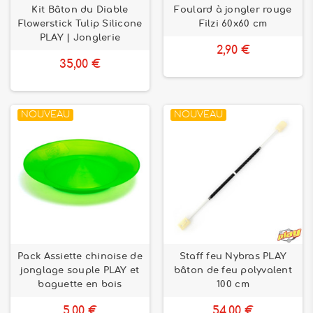
Kit Bâton du Diable
Foulard à jongler rouge
Flowerstick Tulip Silicone
Filzi 60x60 cm
PLAY | Jonglerie
2,90 €
35,00 €
NOUVEAU
NOUVEAU
Pack Assiette chinoise de
Staff feu Nybras PLAY
jonglage souple PLAY et
bâton de feu polyvalent
baguette en bois
100 cm
5,00 €
54,00 €