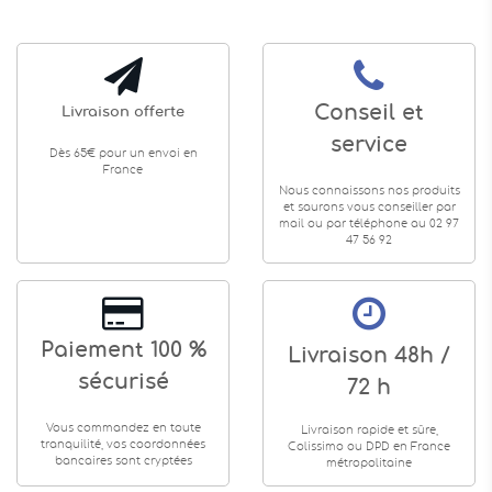
Conseil et
Livraison offerte
service
Dès 65€ pour un envoi en
France
Nous connaissons nos produits
et saurons vous conseiller par
mail ou par téléphone au 02 97
47 56 92
Paiement 100 %
Livraison 48h /
sécurisé
72 h
Vous commandez en toute
Livraison rapide et sûre,
tranquilité, vos coordonnées
Colissimo ou DPD en France
bancaires sont cryptées
métropolitaine