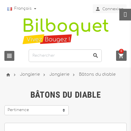

Français
Connexion
0







Jonglerie
Jonglerie
Bâtons du diable
BÂTONS DU DIABLE
Pertinence