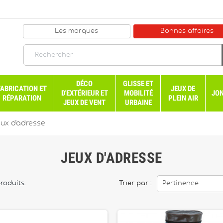
Les marques
Bonnes affaires
DÉCO
GLISSE ET
FABRICATION ET
JEUX DE
D'EXTÉRIEUR ET
MOBILITÉ
JON
RÉPARATION
PLEIN AIR
JEUX DE VENT
URBAINE
ux d'adresse
JEUX D'ADRESSE
produits.
Trier par :
Pertinence