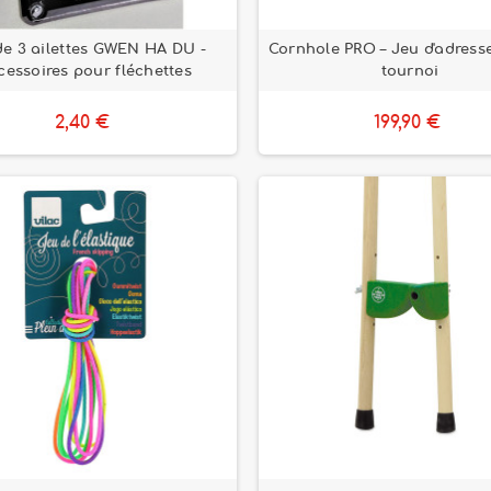
de 3 ailettes GWEN HA DU -
Cornhole PRO – Jeu d'adress
cessoires pour fléchettes
tournoi
2,40 €
199,90 €