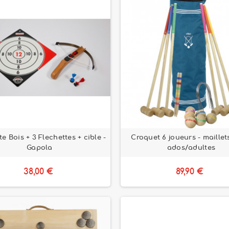
te Bois + 3 Flechettes + cible -
Croquet 6 joueurs - maillets
Gapola
ados/adultes
38,00 €
89,90 €