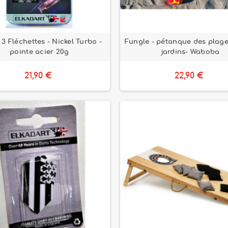
 3 Fléchettes - Nickel Turbo -
Fungle - pétanque des plage
pointe acier 20g
jardins- Waboba
21,90 €
22,90 €