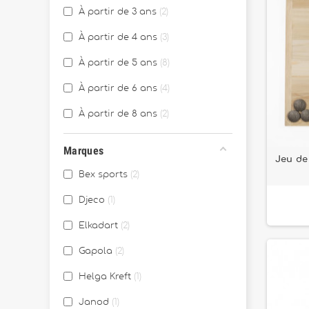
À partir de 3 ans
2
À partir de 4 ans
3
À partir de 5 ans
8
À partir de 6 ans
4
À partir de 8 ans
2
Marques
Jeu de 
Bex sports
2
Djeco
1
Elkadart
2
Gapola
2
Helga Kreft
1
Janod
1