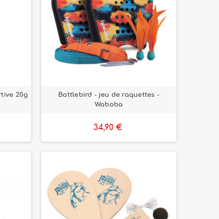
rtive 20g
Battlebird - jeu de raquettes -
Waboba
34,90 €