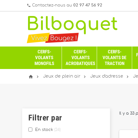
Contactez-nous au
02 97 47 56 92
phone
CERFS-
CERFS-
CERFS-
VOLANTS
VOLANTS
VOLANTS DE
MONOFILS
ACROBATIQUES
TRACTION




Jeux de plein air
Jeux d'adresse
Je
Il y a 33 
Filtrer par
En stock
24