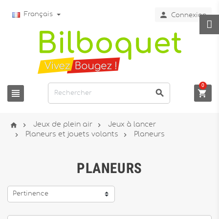

Français
Connexion
0






Jeux de plein air
Jeux à lancer


Planeurs et jouets volants
Planeurs
PLANEURS
Pertinence