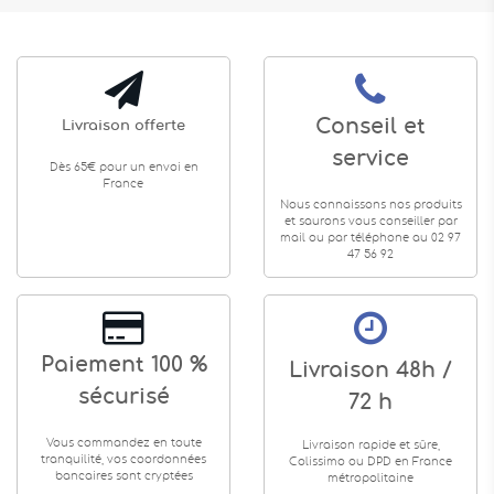
Conseil et
Livraison offerte
service
Dès 65€ pour un envoi en
France
Nous connaissons nos produits
et saurons vous conseiller par
mail ou par téléphone au 02 97
47 56 92
Paiement 100 %
Livraison 48h /
sécurisé
72 h
Vous commandez en toute
Livraison rapide et sûre,
tranquilité, vos coordonnées
Colissimo ou DPD en France
bancaires sont cryptées
métropolitaine