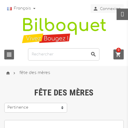

Français
Connexion
0





fête des mères
FÊTE DES MÈRES
Pertinence