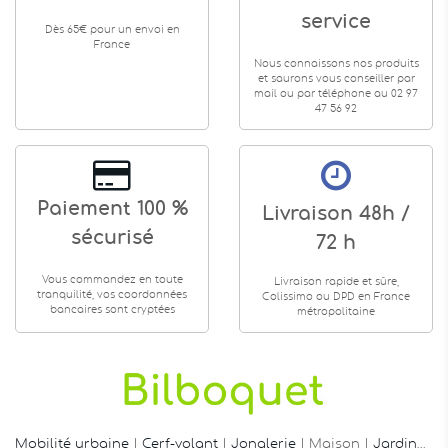
service
Dès 65€ pour un envoi en
France
Nous connaissons nos produits
et saurons vous conseiller par
mail ou par téléphone au 02 97
47 56 92
Paiement 100 %
Livraison 48h /
sécurisé
72 h
Vous commandez en toute
Livraison rapide et sûre,
tranquilité, vos coordonnées
Colissimo ou DPD en France
bancaires sont cryptées
métropolitaine
Mobilité urbaine
|
Cerf-volant
|
Jonglerie
| Maison |
Jardin
…