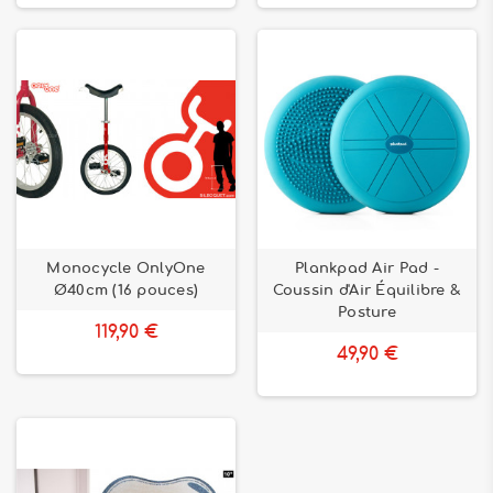
Monocycle OnlyOne
Plankpad Air Pad -
Ø40cm (16 pouces)
Coussin d'Air Équilibre &
Posture
119,90 €
49,90 €