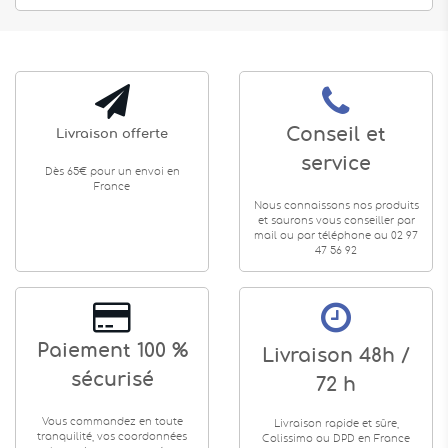
Conseil et
Livraison offerte
service
Dès 65€ pour un envoi en
France
Nous connaissons nos produits
et saurons vous conseiller par
mail ou par téléphone au 02 97
47 56 92
Paiement 100 %
Livraison 48h /
sécurisé
72 h
Vous commandez en toute
Livraison rapide et sûre,
tranquilité, vos coordonnées
Colissimo ou DPD en France