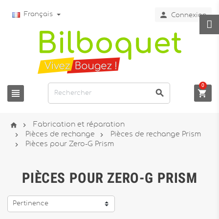

Français
Connexion
0





Fabrication et réparation


Pièces de rechange
Pièces de rechange Prism

Pièces pour Zero-G Prism
PIÈCES POUR ZERO-G PRISM
Pertinence