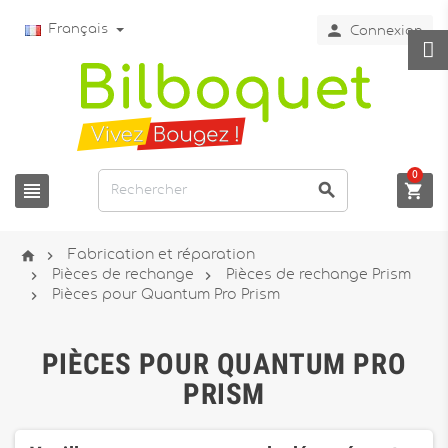

Français
Connexion
0





Fabrication et réparation


Pièces de rechange
Pièces de rechange Prism

Pièces pour Quantum Pro Prism
PIÈCES POUR QUANTUM PRO
PRISM