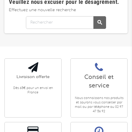
Veuillez nous excuser pour le désagrément.
Effectuez une nouvelle recherche

Conseil et
Livraison offerte
service
Dès 65€ pour un envoi en
France
Nous connaissons nos produits
et saurons vous conseiller par
mail ou par téléphone au 02 97
47 56 92