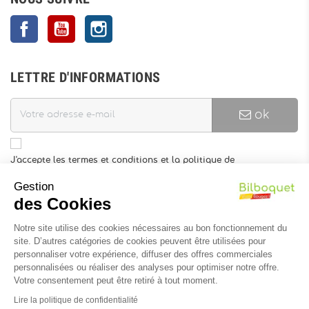
Facebook
YouTube
Instagram
LETTRE D'INFORMATIONS
ok
J'accepte les termes et conditions et la politique de
confidentialité
Gestion
Vous pouvez vous désinscrire à tout moment. Vous trouverez pour
des Cookies
cela nos informations de contact dans les conditions d'utilisation
du site.
Notre site utilise des cookies nécessaires au bon fonctionnement du
site. D’autres catégories de cookies peuvent être utilisées pour
INFORMATIONS
personnaliser votre expérience, diffuser des offres commerciales
personnalisées ou réaliser des analyses pour optimiser notre offre.
Votre consentement peut être retiré à tout moment.
Lire la politique de confidentialité