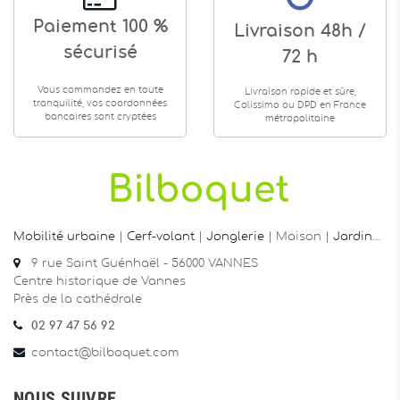
Paiement 100 %
Livraison 48h /
sécurisé
72 h
Vous commandez en toute
Livraison rapide et sûre,
tranquilité, vos coordonnées
Colissimo ou DPD en France
bancaires sont cryptées
métropolitaine
Mobilité urbaine
|
Cerf-volant
|
Jonglerie
| Maison |
Jardin
…
9 rue Saint Guénhaël - 56000 VANNES
Centre historique de Vannes
Près de la cathédrale
02 97 47 56 92
contact@bilboquet.com
NOUS SUIVRE